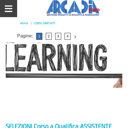
Home
CORSI GRATUITI
›
Pagine:
1
2
3
4
SELEZIONI Corso a Qualifica ASSISTENTE