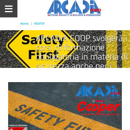
Home
NOVITA'
ARCADIA COOP svolgerà i
corsi di formazione
obbligatoria in materia di
sicurezza anche per i
dipendenti del Consiglio
Regionale del Molise