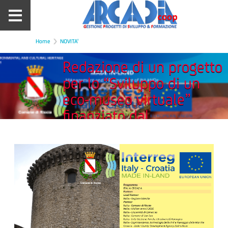
Home
NOVITA'
Redazione di un progetto
per lo “Sviluppo di un
eco-museo virtuale”
finanziato dal
programma Interreg
Italia-Croazia. Soggetto
Istituzionale di
riferimento Comune di
RICCIA (CB).