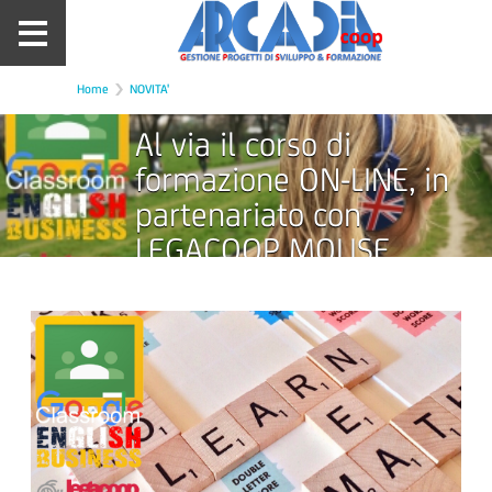
Home
NOVITA'
Al via il corso di
formazione ON-LINE, in
partenariato con
LEGACOOP MOLISE,
finanziato da FON.COOP. a
valere sull’Avviso 44