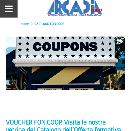
Home
CATALOGO FON.COOP.
VOUCHER FON.COOP. Visita la nostra
vetrina del Catalogo dell’Offerta formativa