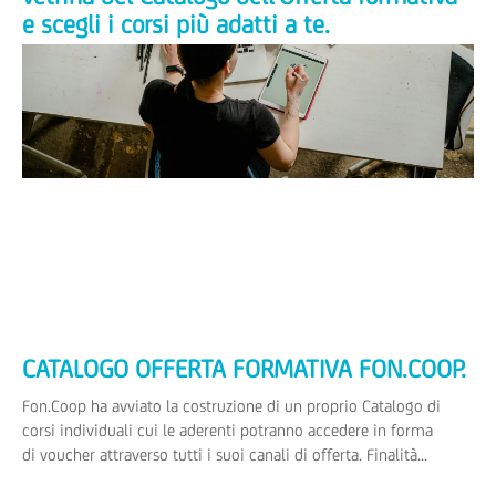
e scegli i corsi più adatti a te.
Visita la nostra vetrina del Catalogo dell’Offerta formativa e
scegli i corsi più adatti a te. I corsi sono fruibili partecipando
all’Avviso 60 Sperimentale “Offerta a Catalogo”...
CATALOGO OFFERTA FORMATIVA FON.COOP.
Fon.Coop ha avviato la costruzione di un proprio Catalogo di
corsi individuali cui le aderenti potranno accedere in forma
di voucher attraverso tutti i suoi canali di offerta. Finalità...