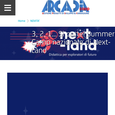
Home
NOVITA'
3, 2, 1… Si parte! Summer
Camp nazionale di Next-
Land