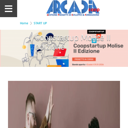
Home
START UP
Coopstartup Molise II
edizione