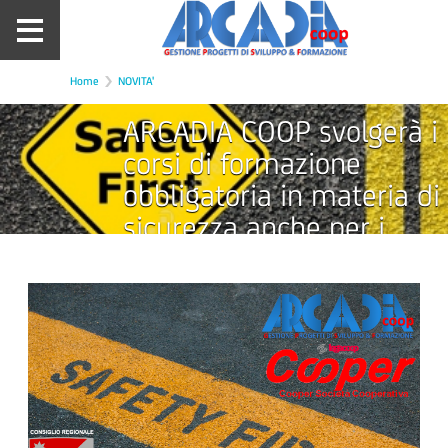
Home
NOVITA'
ARCADIA COOP svolgerà i
corsi di formazione
obbligatoria in materia di
sicurezza anche per i
dipendenti del Consiglio
Regionale del Molise