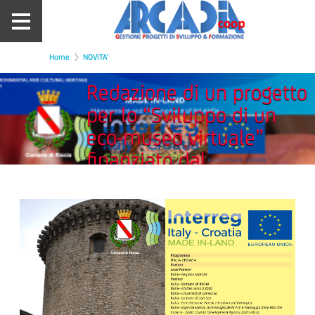
Home
NOVITA'
Redazione di un progetto
per lo “Sviluppo di un
eco-museo virtuale”
finanziato dal
programma Interreg
Italia-Croazia. Soggetto
Istituzionale di
riferimento Comune di
RICCIA (CB).