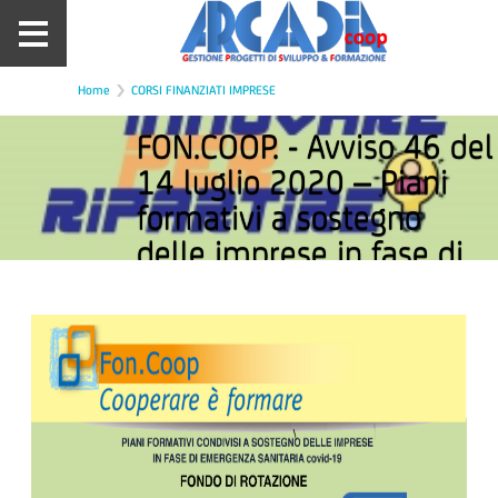
Home
CORSI FINANZIATI IMPRESE
FON.COOP. - Avviso 46 del
14 luglio 2020 – Piani
formativi a sostegno
delle imprese in fase di
emergenza sanitaria
COVID-19 - Approvati i 3
Progetti di ARCADIA